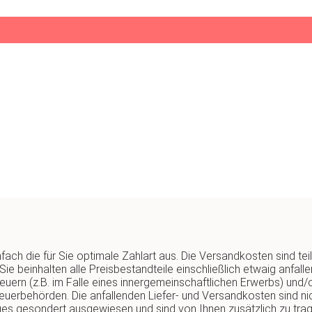
fach die für Sie optimale Zahlart aus. Die Versandkosten sind te
Sie beinhalten alle Preisbestandteile einschließlich etwaig anfal
euern (z.B. im Falle eines innergemeinschaftlichen Erwerbs) und/o
euerbehörden. Die anfallenden Liefer- und Versandkosten sind nich
ges gesondert ausgewiesen und sind von Ihnen zusätzlich zu trag