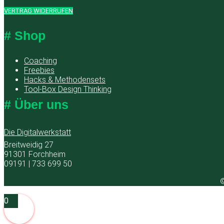
VERTRAG WIDERRUFEN
# Shop
Coaching
Freebies
Hacks & Methodensets
Tool-Box Design Thinking
# Über uns
Die Digitalwerkstatt
Breitweidig 27
91301 Forchheim
09191 | 733 699 50
©
0