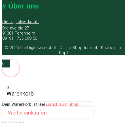
# Über uns
Die Digitalwerkstatt
Breitweidig 27
91301 Forchheim
09191 | 733 699 50
© 2026 Die Digitalwerkstatt | Online-Shop für mehr Kribbeln im
Kopf
0
0
Warenkorb
Dein Warenkorb ist leer
Zurück zum Shop
Weiter einkaufen