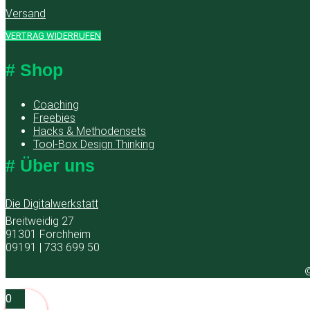
Versand
VERTRAG WIDERRUFEN
# Shop
Coaching
Freebies
Hacks & Methodensets
Tool-Box Design Thinking
# Über uns
Die Digitalwerkstatt
Breitweidig 27
91301 Forchheim
09191 | 733 699 50
©
0