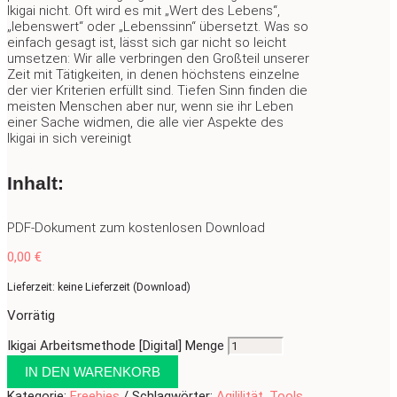
Ikigai nicht. Oft wird es mit „Wert des Lebens“,
„lebenswert“ oder „Lebenssinn“ übersetzt. Was so
einfach gesagt ist, lässt sich gar nicht so leicht
umsetzen: Wir alle verbringen den Großteil unserer
Zeit mit Tätigkeiten, in denen höchstens einzelne
der vier Kriterien erfüllt sind. Tiefen Sinn finden die
meisten Menschen aber nur, wenn sie ihr Leben
einer Sache widmen, die alle vier Aspekte des
Ikigai in sich vereinigt
Inhalt:
PDF-Dokument zum kostenlosen Download
0,00
€
Lieferzeit: keine Lieferzeit (Download)
Vorrätig
Ikigai Arbeitsmethode [Digital] Menge
IN DEN WARENKORB
Kategorie:
Freebies
Schlagwörter:
Agililität
,
Tools
,