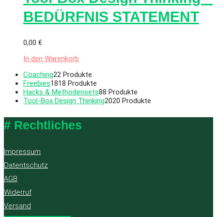
BEDÜRFNIS STATEMENT
0,00
€
In den Warenkorb
Coaching
2
2 Produkte
Freebies
18
18 Produkte
Hacks & Methodensets
8
8 Produkte
Tool-Box Design Thinking
20
20 Produkte
# Rechtliches
Impressum
Datentschutz
AGB
Widerruf
Versand